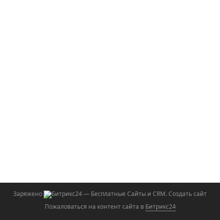
Заряжено
— Бесплатные Сайты и CRM.
Создать сайт
Пожаловаться на контент cайта в
Битрикс24